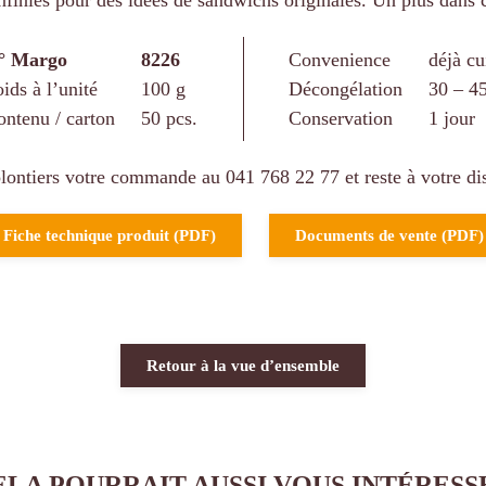
infinies pour des idées de sandwichs originales. Un plus dans 
° Margo
8226
Convenience
déjà cu
ids à l’unité
100 g
Décongélation
30 – 4
ontenu / carton
50 pcs.
Conservation
1 jour
ontiers votre commande au 041 768 22 77 et reste à votre dis
Fiche technique produit (PDF)
Documents de vente (PDF)
Retour à la vue d’ensemble
ELA POURRAIT AUSSI VOUS INTÉRESS