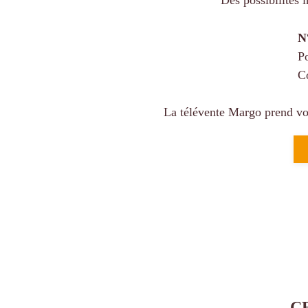
Des possibilités 
N
Po
C
La télévente Margo prend vol
C