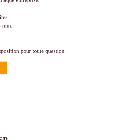
chaque entreprise.
ites
5 min.
position pour toute question.
ER