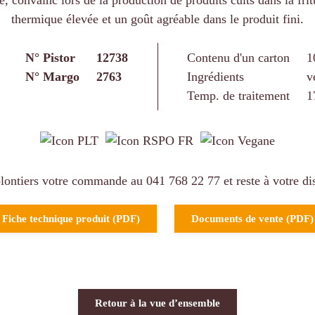
re, convainc lors de la production de produits cuits dans la f
thermique élevée et un goût agréable dans le produit fini.
N° Pistor
12738
Contenu d'un carton
1
N° Margo
2763
Ingrédients
v
Temp. de traitement
1
ontiers votre commande au 041 768 22 77 et reste à votre dis
Fiche technique produit (PDF)
Documents de vente (PDF)
Retour à la vue d’ensemble