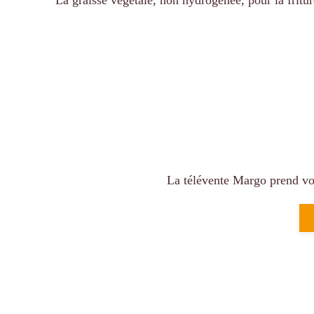
La graisse végétale, non hydrogénée, pour la fritu
La télévente Margo prend vol