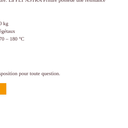
riture. La PLT ASTRA Friture possède une résistance
0 kg
égétaux
70 – 180 °C
position pour toute question.