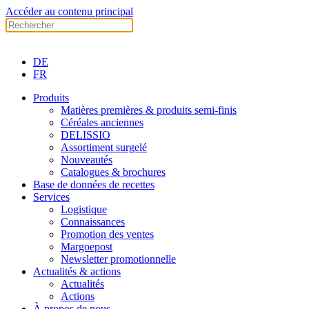
Accéder au contenu principal
DE
FR
Produits
Matières premières & produits semi-finis
Céréales anciennes
DELISSIO
Assortiment surgelé
Nouveautés
Catalogues & brochures
Base de données de recettes
Services
Logistique
Connaissances
Promotion des ventes
Margoepost
Newsletter promotionnelle
Actualités & actions
Actualités
Actions
À propos de nous