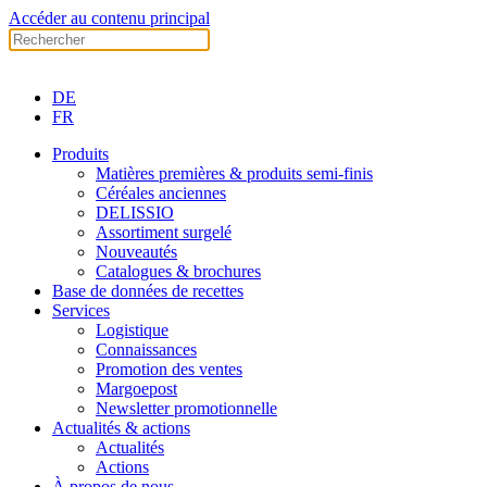
Accéder au contenu principal
DE
FR
Produits
Matières premières & produits semi-finis
Céréales anciennes
DELISSIO
Assortiment surgelé
Nouveautés
Catalogues & brochures
Base de données de recettes
Services
Logistique
Connaissances
Promotion des ventes
Margoepost
Newsletter promotionnelle
Actualités & actions
Actualités
Actions
À propos de nous