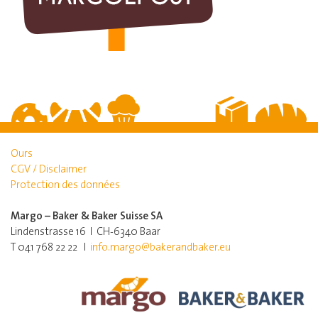
Ours
CGV / Disclaimer
Protection des données
Margo – Baker & Baker Suisse SA
Lindenstrasse 16 I CH-6340 Baar
T 041 768 22 22 I
info.margo@bakerandbaker.eu